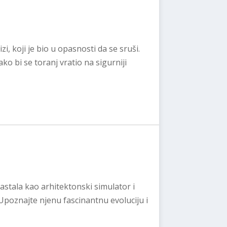
zi, koji je bio u opasnosti da se sruši.
ko bi se toranj vratio na sigurniji
astala kao arhitektonski simulator i
 Upoznajte njenu fascinantnu evoluciju i