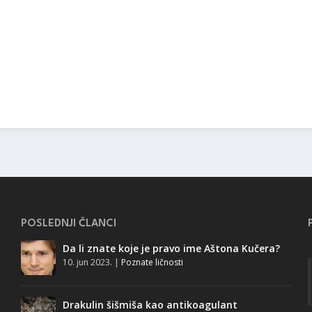
POSLEDNJI ČLANCI
Da li znate koje je pravo ime Aštona Kučera?
10. jun 2023.
|
Poznate ličnosti
Drakulin šišmiša kao antikoagulant