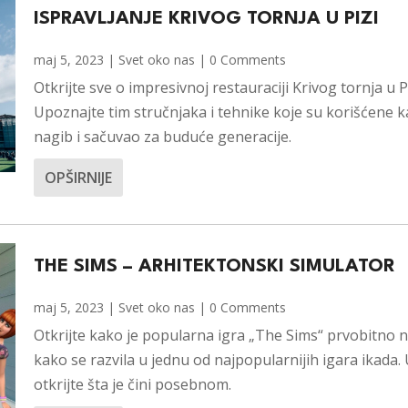
ISPRAVLJANJE KRIVOG TORNJA U PIZI
maj 5, 2023
|
Svet oko nas
| 0 Comments
Otkrijte sve o impresivnoj restauraciji Krivog tornja u Pi
Upoznajte tim stručnjaka i tehnike koje su korišćene ka
nagib i sačuvao za buduće generacije.
OPŠIRNIJE
THE SIMS – ARHITEKTONSKI SIMULATOR
maj 5, 2023
|
Svet oko nas
| 0 Comments
Otkrijte kako je popularna igra „The Sims“ prvobitno n
kako se razvila u jednu od najpopularnijih igara ikada.
otkrijte šta je čini posebnom.