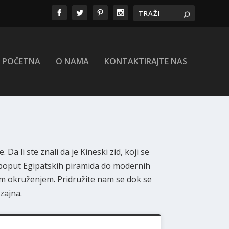
POČETNA
O NAMA
KONTAKTIRAJTE NAS
a li ste znali da je Kineski zid, koji se
a poput Egipatskih piramida do modernih
im okruženjem. Pridružite nam se dok se
zajna.