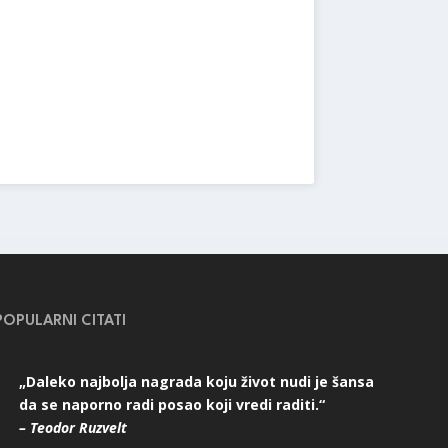
POPULARNI CITATI
„Daleko najbolja nagrada koju život nudi je šansa
da se naporno radi posao koji vredi raditi.“
– Teodor Ruzvelt