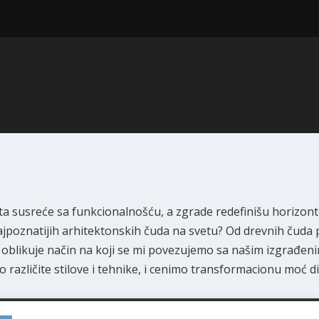
 susreće sa funkcionalnošću, a zgrade redefinišu horizonte. D
najpoznatijih arhitektonskih čuda na svetu? Od drevnih čud
 oblikuje način na koji se mi povezujemo sa našim izgrađen
različite stilove i tehnike, i cenimo transformacionu moć di