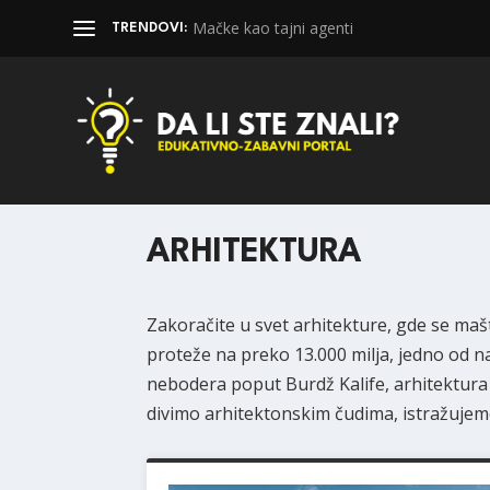
Mačke kao tajni agenti
TRENDOVI:
ARHITEKTURA
Zakoračite u svet arhitekture, gde se mašta
proteže na preko 13.000 milja, jedno od 
nebodera poput Burdž Kalife, arhitektura
divimo arhitektonskim čudima, istražujemo 