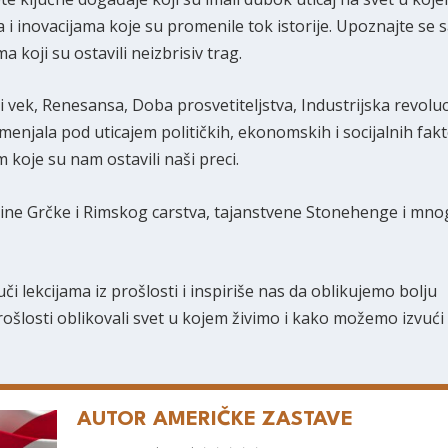
 i inovacijama koje su promenile tok istorije. Upoznajte se s
 koji su ostavili neizbrisiv trag.
nji vek, Renesansa, Doba prosvetiteljstva, Industrijska revoluci
 menjala pod uticajem političkih, ekonomskih i socijalnih fakt
koje su nam ostavili naši preci.
evine Grčke i Rimskog carstva, tajanstvene Stonehenge i mn
i lekcijama iz prošlosti i inspiriše nas da oblikujemo bolju
rošlosti oblikovali svet u kojem živimo i kako možemo izvući
AUTOR AMERIČKE ZASTAVE