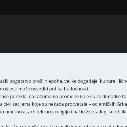
žili bogatstvo prošlih epoha, velike događaje, kulture i ličn
rošlosti može osvetliti put ka budućnosti.
o naše poreklo, da razumemo promene koje su se dogodile t
 civilizacijama koje su nekada procvetale – od antičkih Grka
vu umetnost, arhitekturu, religiju i način života koji su obliko
te ključne događaje koji su imali dubok uticaj na svet u koj