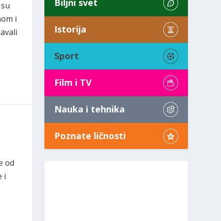
Biljni svet
 su
nom i
Istorija
avali
Sport
Film i TV
Nauka i tehnika
Poznate ličnosti
e od
 i