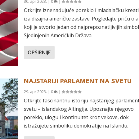
30. apr 2023.
|
0
|
Otkrijte iznenađujuće poreklo i mladalačku kreat
iza dizajna američke zastave. Pogledajte priču o 
koji je stvorio jedan od najprepoznatljivijih simbo
Sjedinjenih Američkih Država.
OPŠIRNIJE
NAJSTARIJI PARLAMENT NA SVETU
29. apr 2023.
|
0
|
Otkrijte fascinantnu istoriju najstarijeg parlamen
svetu – islandskog Altingija. Upoznajte njegovo
poreklo, ulogu i kontinuitet kroz vekove, dok
istražujete simboliku demokratije na Islandu.