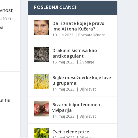
POSLEDNJI ČLANCI
ivnost
autoru
Da li znate koje je pravo
la
ime Aštona Kučera?
10. jun 2023.
|
Poznate ličnosti
Drakulin šišmiša kao
antikoagulant
18. maj 2023.
|
Životinje
Biljke mesožderke koje love
u grupama
14. maj 2023.
|
Biljni svet
ta na
Bizarni biljni fenomen
viviparija
14. maj 2023.
|
Biljni svet
Cvet zelene ptice
12. maj 2023.
|
Biljni svet