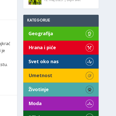
KATEGORIJE
Geografija
ajkrać
Hrana i piće
 je
Svet oko nas
stu.
Umetnost
Životinje
Moda