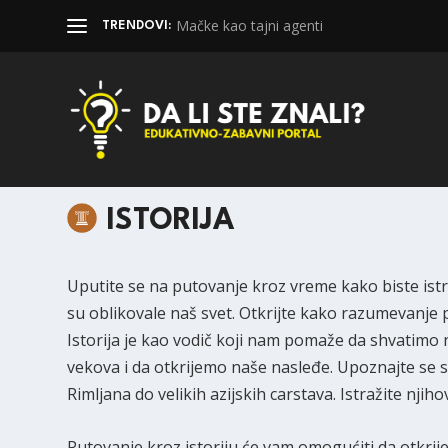
Mačke kao tajni agenti
TRENDOVI:
ISTORIJA
Uputite se na putovanje kroz vreme kako biste istra
su oblikovale naš svet. Otkrijte kako razumevanje p
Istorija je kao vodič koji nam pomaže da shvatim
vekova i da otkrijemo naše nasleđe. Upoznajte se sa
Rimljana do velikih azijskih carstava. Istražite njiho
Putovanje kroz istoriju će vam omogućiti da otkrije