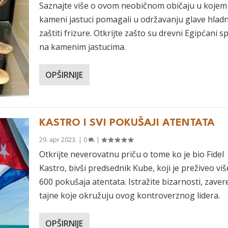
Saznajte više o ovom neobičnom običaju u kojem
kameni jastuci pomagali u održavanju glave hlad
zaštiti frizure. Otkrijte zašto su drevni Egipćani sp
na kamenim jastucima.
OPŠIRNIJE
KASTRO I SVI POKUŠAJI ATENTATA
29. apr 2023.
|
0
|
Otkrijte neverovatnu priču o tome ko je bio Fidel
Kastro, bivši predsednik Kube, koji je preživeo viš
600 pokušaja atentata. Istražite bizarnosti, zavere
tajne koje okružuju ovog kontroverznog lidera.
OPŠIRNIJE