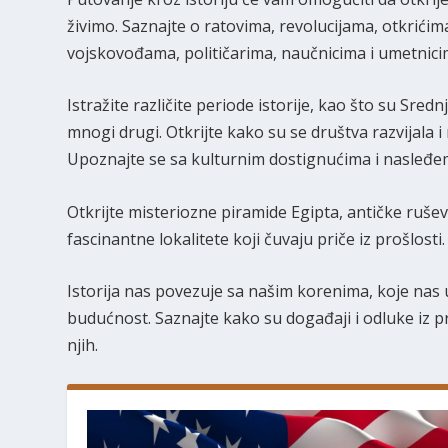
živimo. Saznajte o ratovima, revolucijama, otkrićima
vojskovođama, političarima, naučnicima i umetnicima
Istražite različite periode istorije, kao što su Sred
mnogi drugi. Otkrijte kako su se društva razvijala i
Upoznajte se sa kulturnim dostignućima i nasleđem 
Otkrijte misteriozne piramide Egipta, antičke ruš
fascinantne lokalitete koji čuvaju priče iz prošlosti.
Istorija nas povezuje sa našim korenima, koje nas uč
budućnost. Saznajte kako su događaji i odluke iz p
njih.