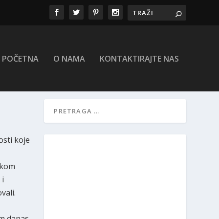
POČETNA
O NAMA
KONTAKTIRAJTE NAS
osti koje
okom
 i
vali.
em danas