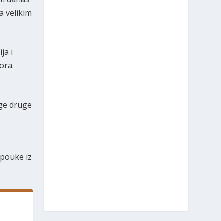
a velikim
ja i
ora.
oge druge
 pouke iz