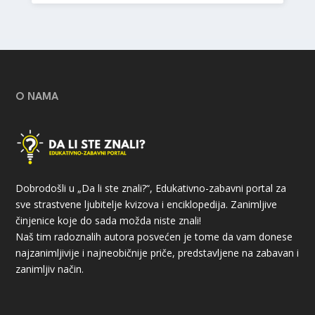
O NAMA
Dobrodošli u „Da li ste znali?“, Edukativno-zabavni portal za
sve strastvene ljubitelje kvizova i enciklopedija. Zanimljive
činjenice koje do sada možda niste znali!
Naš tim radoznalih autora posvećen je tome da vam donese
najzanimljivije i najneobičnije priče, predstavljene na zabavan i
zanimljiv način.