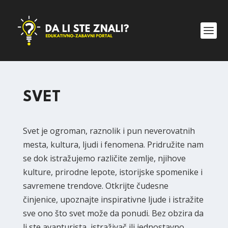
SVET
Svet je ogroman, raznolik i pun neverovatnih
mesta, kultura, ljudi i fenomena. Pridružite nam
se dok istražujemo različite zemlje, njihove
kulture, prirodne lepote, istorijske spomenike i
savremene trendove. Otkrijte čudesne
činjenice, upoznajte inspirativne ljude i istražite
sve ono što svet može da ponudi. Bez obzira da
li ste avanturista, istraživač ili jednostavno