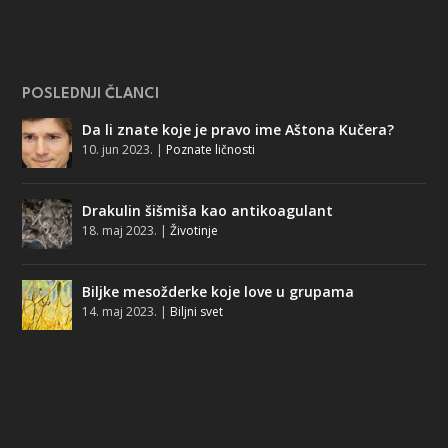
POSLEDNJI ČLANCI
Da li znate koje je pravo ime Aštona Kučera?
10. jun 2023.
|
Poznate ličnosti
Drakulin šišmiša kao antikoagulant
18. maj 2023.
|
Životinje
Biljke mesožderke koje love u grupama
14. maj 2023.
|
Biljni svet