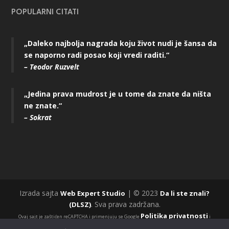
POPULARNI CITATI
„Daleko najbolja nagrada koju život nudi je šansa da
se naporno radi posao koji vredi raditi.“
– Teodor Ruzvelt
„Jedina prava mudrost je u tome da znate da ništa
ne znate.“
– Sokrat
Izrada sajta
| © 2023
Web Expert Studio
Da li ste znali?
. Sva prava zadržana.
(DLSZ)
Politika privatnosti
Ovaj sajt je zaštićen reCAPTCHA i primenjuju se Google
i
Uslovi korišćenja
.