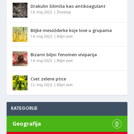
Drakulin šišmiša kao antikoagulant
18. maj 2023.
|
Životinje
Biljke mesožderke koje love u grupama
14. maj 2023.
|
Biljni svet
Bizarni biljni fenomen viviparija
14. maj 2023.
|
Biljni svet
Cvet zelene ptice
12. maj 2023.
|
Biljni svet
KATEGORIJE
Geografija