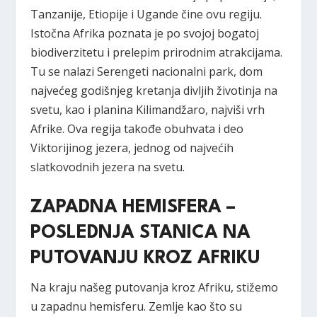
Tanzanije, Etiopije i Ugande čine ovu regiju.
Istočna Afrika poznata je po svojoj bogatoj
biodiverzitetu i prelepim prirodnim atrakcijama.
Tu se nalazi Serengeti nacionalni park, dom
najvećeg godišnjeg kretanja divljih životinja na
svetu, kao i planina Kilimandžaro, najviši vrh
Afrike. Ova regija takođe obuhvata i deo
Viktorijinog jezera, jednog od najvećih
slatkovodnih jezera na svetu.
ZAPADNA HEMISFERA –
POSLEDNJA STANICA NA
PUTOVANJU KROZ AFRIKU
Na kraju našeg putovanja kroz Afriku, stižemo
u zapadnu hemisferu. Zemlje kao što su