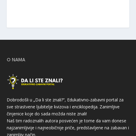
O NAMA
Dobrodošli u „Da li ste znali?“, Edukativno-zabavni portal za
sve strastvene ljubitelje kvizova i enciklopedija. Zanimljive
činjenice koje do sada možda niste znali!
Naš tim radoznalih autora posvećen je tome da vam donese
najzanimljivije i najneobičnije priče, predstavljene na zabavan i
zanimljiv način.