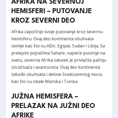
AFRIKA NA SEVERNOJ
HEMISFERI – PUTOVANJE
KROZ SEVERNI DEO
Afrika započinje svoje putovanje kroz severnu
hemisferu. Ovaj deo kontinenta obuhvata
zemlje kao što su Alžir, Egipat, Sudan i Libija. Sa
prelepim pejzažima Sahare, najveće pustinje na
svetu, severna Afrika oduvek je privlačila pažnju
istraživača i avanturista. Ovaj deo kontinenta
takođe obuhvata i delove Sredozemnog mora,
kao što su obale Maroka i Tunisa.
JUŽNA HEMISFERA –
PRELAZAK NA JUŽNI DEO
AFRIKE