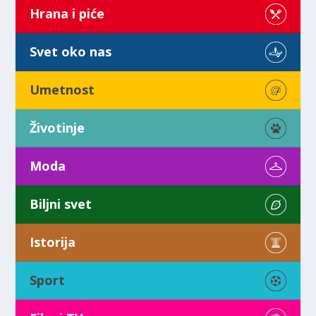
Hrana i piće
Svet oko nas
Umetnost
Životinje
Moda
Biljni svet
Istorija
Sport