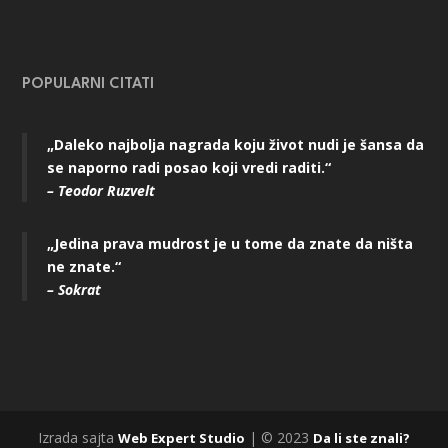
POPULARNI CITATI
„Daleko najbolja nagrada koju život nudi je šansa da
se naporno radi posao koji vredi raditi.“
– Teodor Ruzvelt
„Jedina prava mudrost je u tome da znate da ništa
ne znate.“
– Sokrat
Izrada sajta
| © 2023
Web Expert Studio
Da li ste znali?