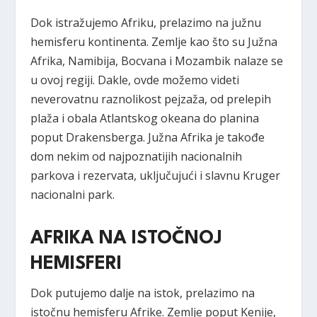
Dok istražujemo Afriku, prelazimo na južnu
hemisferu kontinenta. Zemlje kao što su Južna
Afrika, Namibija, Bocvana i Mozambik nalaze se
u ovoj regiji. Dakle, ovde možemo videti
neverovatnu raznolikost pejzaža, od prelepih
plaža i obala Atlantskog okeana do planina
poput Drakensberga. Južna Afrika je takođe
dom nekim od najpoznatijih nacionalnih
parkova i rezervata, uključujući i slavnu Kruger
nacionalni park.
AFRIKA NA ISTOČNOJ
HEMISFERI
Dok putujemo dalje na istok, prelazimo na
istočnu hemisferu Afrike. Zemlje poput Kenije,