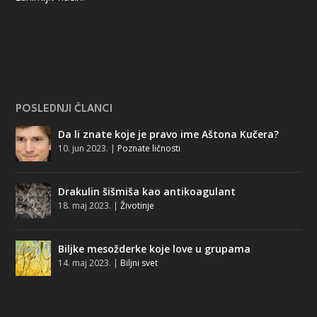
POSLEDNJI ČLANCI
Da li znate koje je pravo ime Aštona Kučera?
10. jun 2023.
|
Poznate ličnosti
Drakulin šišmiša kao antikoagulant
18. maj 2023.
|
Životinje
Biljke mesožderke koje love u grupama
14. maj 2023.
|
Biljni svet