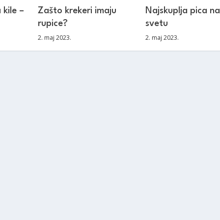
 kile –
Zašto krekeri imaju
Najskuplja pica na
rupice?
svetu
2. maj 2023.
2. maj 2023.