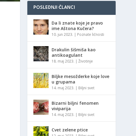
POSLEDNJI ČLANCI
Da li znate koje je pravo
ime Aštona Kučera?
10. jun 2023.
|
Poznate ličnosti
Drakulin šišmiša kao
antikoagulant
18. maj 2023.
|
Životinje
Biljke mesožderke koje love
u grupama
14. maj 2023.
|
Biljni svet
Bizarni biljni fenomen
viviparija
14. maj 2023.
|
Biljni svet
Cvet zelene ptice
12. maj 2023.
|
Biljni svet