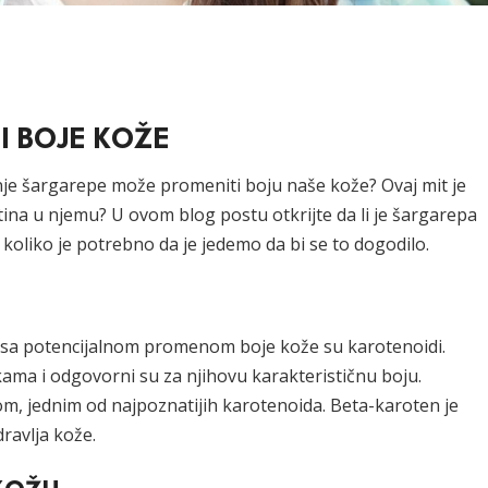
I BOJE KOŽE
anje šargarepe može promeniti boju naše kože? Ovaj mit je
 istina u njemu? U ovom blog postu otkrijte da li je šargarepa
koliko je potrebno da je jedemo da bi se to dogodilo.
je sa potencijalnom promenom boje kože su karotenoidi.
jkama i odgovorni su za njihovu karakterističnu boju.
, jednim od najpoznatijih karotenoida. Beta-karoten je
ravlja kože.