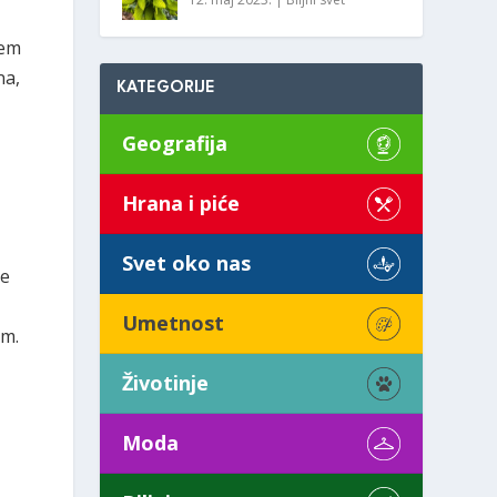
šem
na,
KATEGORIJE
Geografija
Hrana i piće
Svet oko nas
pe
Umetnost
om.
Životinje
Moda