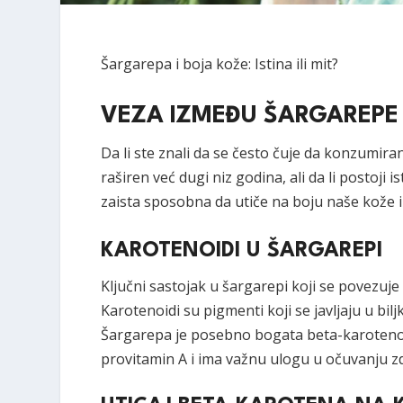
Šargarepa i boja kože: Istina ili mit?
VEZA IZMEĐU ŠARGAREPE 
Da li ste znali da se često čuje da konzumir
raširen već dugi niz godina, ali da li postoji
zaista sposobna da utiče na boju naše kože i 
KAROTENOIDI U ŠARGAREPI
Ključni sastojak u šargarepi koji se povezu
Karotenoidi su pigmenti koji se javljaju u bil
Šargarepa je posebno bogata beta-karotenom
provitamin A i ima važnu ulogu u očuvanju zd