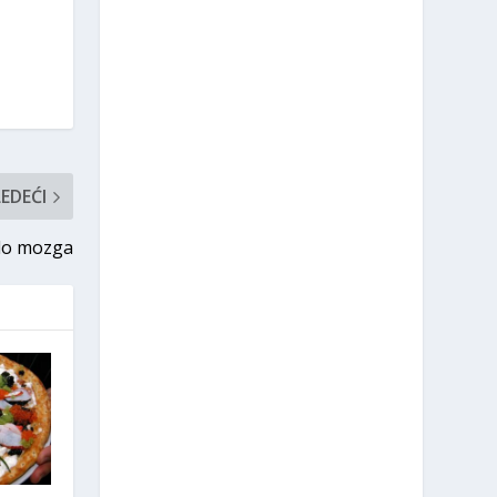
LEDEĆI
 do mozga