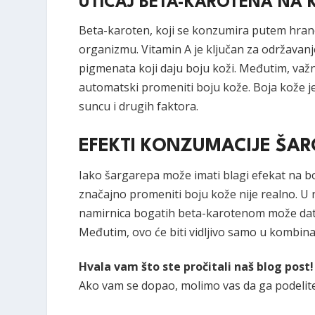
UTICAJ BETA-KAROTENA NA 
Beta-karoten, koji se konzumira putem hrane
organizmu. Vitamin A je ključan za održavan
pigmenata koji daju boju koži. Međutim, važ
automatski promeniti boju kože. Boja kože je
suncu i drugih faktora.
EFEKTI KONZUMACIJE ŠA
Iako šargarepa može imati blagi efekat na bo
značajno promeniti boju kože nije realno. U
namirnica bogatih beta-karotenom može dati 
Međutim, ovo će biti vidljivo samo u kombinac
Hvala vam što ste pročitali naš blog post!
Ako vam se dopao, molimo vas da ga podelite