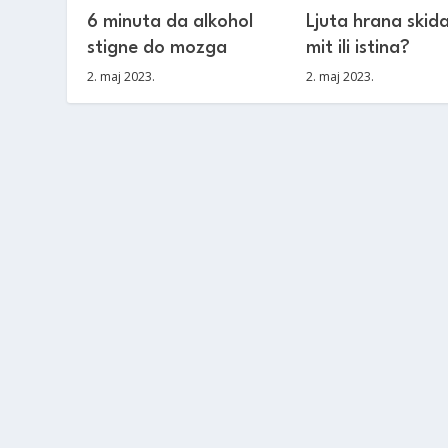
6 minuta da alkohol
Ljuta hrana skida
stigne do mozga
mit ili istina?
2. maj 2023.
2. maj 2023.