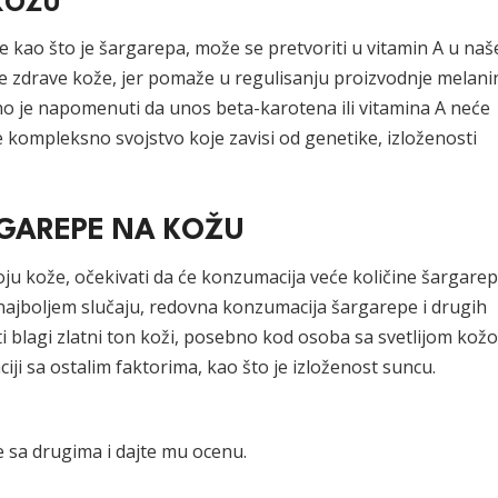
KOŽU
 kao što je šargarepa, može se pretvoriti u vitamin A u na
je zdrave kože, jer pomaže u regulisanju proizvodnje melani
no je napomenuti da unos beta-karotena ili vitamina A neće
 kompleksno svojstvo koje zavisi od genetike, izloženosti
RGAREPE NA KOŽU
ju kože, očekivati da će konzumacija veće količine šargare
 najboljem slučaju, redovna konzumacija šargarepe i drugih
blagi zlatni ton koži, posebno kod osoba sa svetlijom kož
iji sa ostalim faktorima, kao što je izloženost suncu.
 sa drugima i dajte mu ocenu.