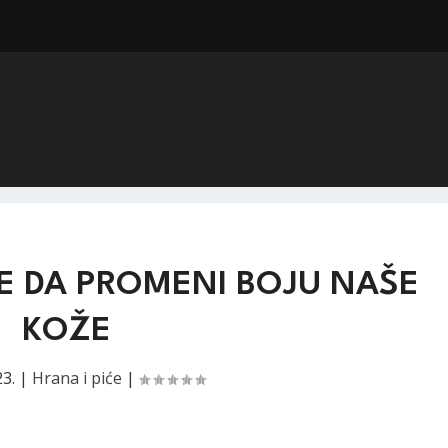
 DA PROMENI BOJU NAŠE
KOŽE
23.
|
Hrana i piće
|