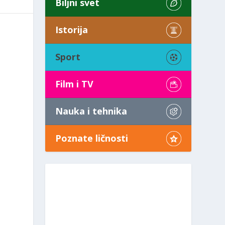
Biljni svet
Istorija
Sport
Film i TV
Nauka i tehnika
Poznate ličnosti