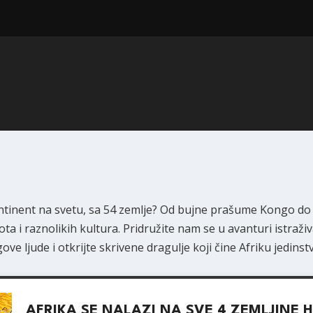
 kontinent na svetu, sa 54 zemlje? Od bujne prašume Kongo do
ota i raznolikih kultura. Pridružite nam se u avanturi istra
gove ljude i otkrijte skrivene dragulje koji čine Afriku jedins
AFRIKA SE NALAZI NA SVE 4 ZEMLJINE 