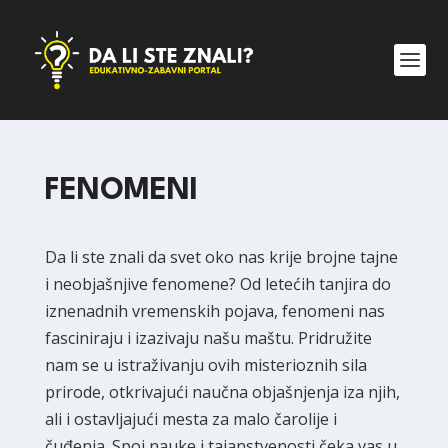
FENOMENI
Da li ste znali da svet oko nas krije brojne tajne
i neobjašnjive fenomene? Od letećih tanjira do
iznenadnih vremenskih pojava, fenomeni nas
fasciniraju i izazivaju našu maštu. Pridružite
nam se u istraživanju ovih misterioznih sila
prirode, otkrivajući naučna objašnjenja iza njih,
ali i ostavljajući mesta za malo čarolije i
čuđenja. Spoj nauke i tajanstvenosti čeka vas u