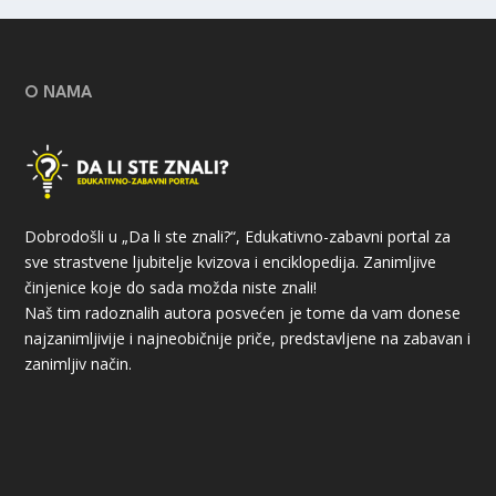
O NAMA
Dobrodošli u „Da li ste znali?“, Edukativno-zabavni portal za
sve strastvene ljubitelje kvizova i enciklopedija. Zanimljive
činjenice koje do sada možda niste znali!
Naš tim radoznalih autora posvećen je tome da vam donese
najzanimljivije i najneobičnije priče, predstavljene na zabavan i
zanimljiv način.