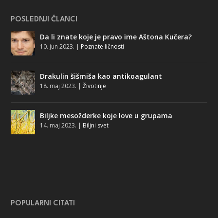
POSLEDNJI ČLANCI
Da li znate koje je pravo ime Aštona Kučera?
10. jun 2023.
|
Poznate ličnosti
Drakulin šišmiša kao antikoagulant
18. maj 2023.
|
Životinje
Biljke mesožderke koje love u grupama
14. maj 2023.
|
Biljni svet
POPULARNI CITATI