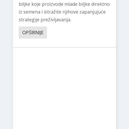
biljke koje proizvode mlade biljke direktno
iz semena i istražite njihove zapanjujuće
strategije preživljavanja.
OPŠIRNIJE