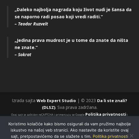
„Daleko najbolja nagrada koju život nudi je šansa da
se naporno radi posao koji vredi raditi.“
– Teodor Ruzvelt
„Jedina prava mudrost je u tome da znate da ništa
ne znate.“
– Sokrat
Izrada sajta
| © 2023
Web Expert Studio
Da li ste znali?
. Sva prava zadržana.
(DLSZ)
Politika privatnosti
Ovaj sajt je zaštićen reCAPTCHA i primenjuju se Google
i
Uslovi korišćenja
.
Koristimo kolačiće kako bismo osigurali da vam pružimo najbolje
iskustvo na našoj veb stranici. Ako nastavite da koristite ovaj
Politika privatnosti
Pravila i uslovi korišćenja
sajt, pretpostavićemo da se slažete s tim.
Politika privatnosti