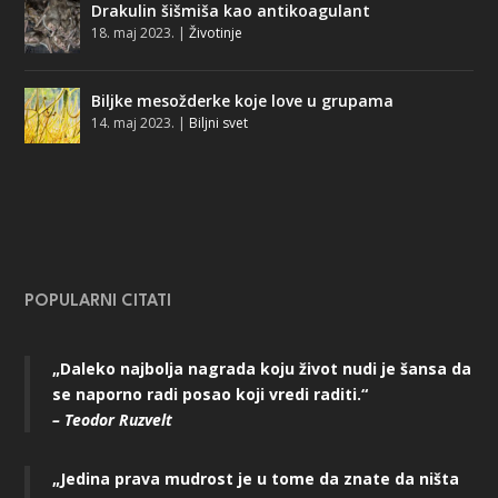
Drakulin šišmiša kao antikoagulant
18. maj 2023.
|
Životinje
Biljke mesožderke koje love u grupama
14. maj 2023.
|
Biljni svet
POPULARNI CITATI
„Daleko najbolja nagrada koju život nudi je šansa da
se naporno radi posao koji vredi raditi.“
– Teodor Ruzvelt
„Jedina prava mudrost je u tome da znate da ništa