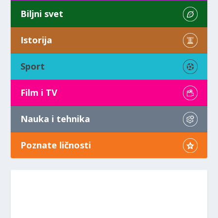
Biljni svet
Istorija
Sport
Film i TV
Nauka i tehnika
Poznate ličnosti