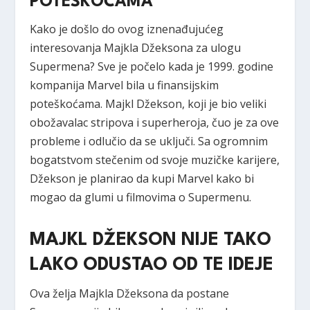
POTEŠKOĆAMA
Kako je došlo do ovog iznenađujućeg
interesovanja Majkla Džeksona za ulogu
Supermena? Sve je počelo kada je 1999. godine
kompanija Marvel bila u finansijskim
poteškoćama. Majkl Džekson, koji je bio veliki
obožavalac stripova i superheroja, čuo je za ove
probleme i odlučio da se uključi. Sa ogromnim
bogatstvom stečenim od svoje muzičke karijere,
Džekson je planirao da kupi Marvel kako bi
mogao da glumi u filmovima o Supermenu.
MAJKL DŽEKSON NIJE TAKO
LAKO ODUSTAO OD TE IDEJE
Ova želja Majkla Džeksona da postane