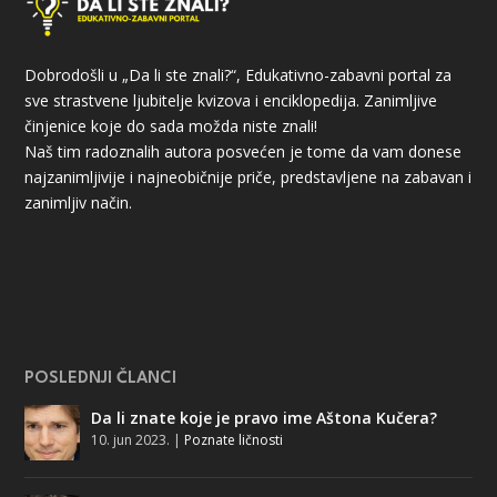
Dobrodošli u „Da li ste znali?“, Edukativno-zabavni portal za
sve strastvene ljubitelje kvizova i enciklopedija. Zanimljive
činjenice koje do sada možda niste znali!
Naš tim radoznalih autora posvećen je tome da vam donese
najzanimljivije i najneobičnije priče, predstavljene na zabavan i
zanimljiv način.
POSLEDNJI ČLANCI
Da li znate koje je pravo ime Aštona Kučera?
10. jun 2023.
|
Poznate ličnosti