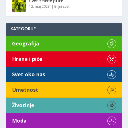
Cvet zelene ptice
12. maj 2023.
|
Biljni svet
KATEGORIJE
Geografija
Hrana i piće
Svet oko nas
Umetnost
Životinje
Moda