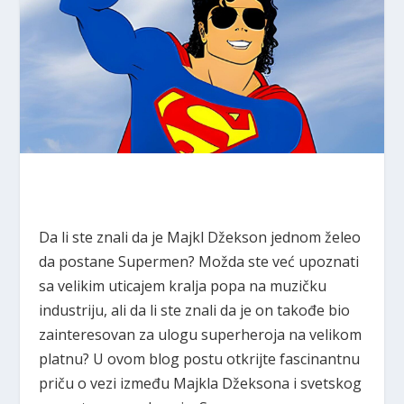
Da li ste znali da je Majkl Džekson jednom želeo
da postane Supermen? Možda ste već upoznati
sa velikim uticajem kralja popa na muzičku
industriju, ali da li ste znali da je on takođe bio
zainteresovan za ulogu superheroja na velikom
platnu? U ovom blog postu otkrijte fascinantnu
priču o vezi između Majkla Džeksona i svetskog