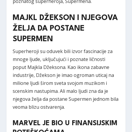
poznatog superheroja, Supermena.
MAJKL DŽEKSON I NJEGOVA
ŽELJA DA POSTANE
SUPERMEN
Superheroji su oduvek bili izvor fascinacije za
mnoge ljude, uključujući i poznate ličnosti
poput Majkla Džeksona. Kao ikona zabavne
industrije, Džekson je imao ogroman uticaj na
milione ljudi širom sveta svojom muzikom i
scenskim nastupima. Ali malo ljudi zna da je
njegova želja da postane Supermen jednom bila
veoma blizu ostvarenja.
MARVEL JE BIO U FINANSIJSKIM