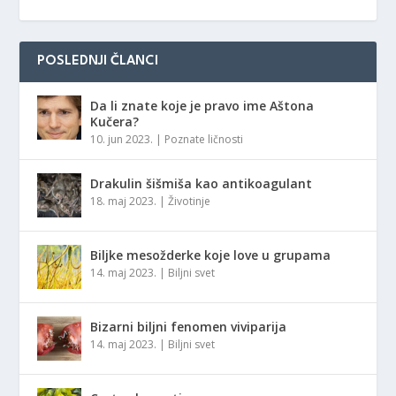
POSLEDNJI ČLANCI
Da li znate koje je pravo ime Aštona
Kučera?
10. jun 2023.
|
Poznate ličnosti
Drakulin šišmiša kao antikoagulant
18. maj 2023.
|
Životinje
Biljke mesožderke koje love u grupama
14. maj 2023.
|
Biljni svet
Bizarni biljni fenomen viviparija
14. maj 2023.
|
Biljni svet