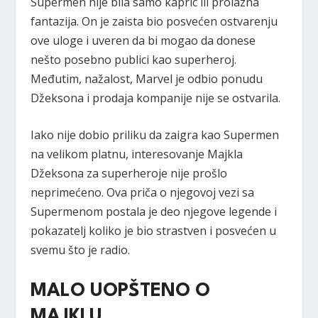
Supermen nije bila samo kapric ili prolazna
fantazija. On je zaista bio posvećen ostvarenju
ove uloge i uveren da bi mogao da donese
nešto posebno publici kao superheroj.
Međutim, nažalost, Marvel je odbio ponudu
Džeksona i prodaja kompanije nije se ostvarila.
Iako nije dobio priliku da zaigra kao Supermen
na velikom platnu, interesovanje Majkla
Džeksona za superheroje nije prošlo
neprimećeno. Ova priča o njegovoj vezi sa
Supermenom postala je deo njegove legende i
pokazatelj koliko je bio strastven i posvećen u
svemu što je radio.
MALO UOPŠTENO O
MAJKLU…