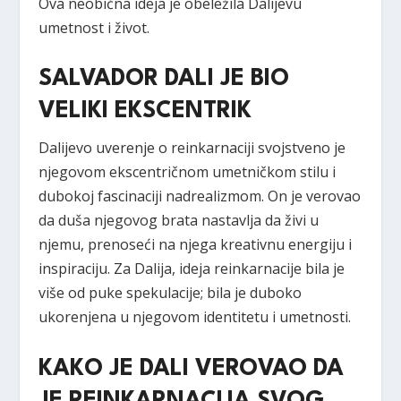
Ova neobična ideja je obeležila Dalijevu
umetnost i život.
SALVADOR DALI JE BIO
VELIKI EKSCENTRIK
Dalijevo uverenje o reinkarnaciji svojstveno je
njegovom ekscentričnom umetničkom stilu i
dubokoj fascinaciji nadrealizmom. On je verovao
da duša njegovog brata nastavlja da živi u
njemu, prenoseći na njega kreativnu energiju i
inspiraciju. Za Dalija, ideja reinkarnacije bila je
više od puke spekulacije; bila je duboko
ukorenjena u njegovom identitetu i umetnosti.
KAKO JE DALI VEROVAO DA
JE REINKARNACIJA SVOG