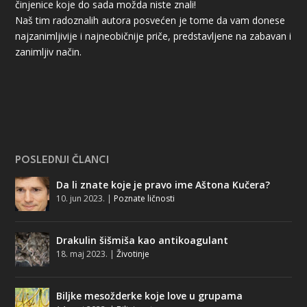
činjenice koje do sada možda niste znali!
Naš tim radoznalih autora posvećen je tome da vam donese
najzanimljivije i najneobičnije priče, predstavljene na zabavan i
zanimljiv način.
POSLEDNJI ČLANCI
Da li znate koje je pravo ime Aštona Kučera?
10. jun 2023.
|
Poznate ličnosti
Drakulin šišmiša kao antikoagulant
18. maj 2023.
|
Životinje
Biljke mesožderke koje love u grupama