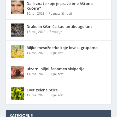
Da li znate koje je pravo ime Aštona
Kučera?
10. jun 2023.
|
Poznate ličnosti
Drakulin šišmiša kao antikoagulant
18. maj 2023.
|
Životinje
Biljke mesožderke koje love u grupama
14. maj 2023.
|
Biljni svet
Bizarni biljni fenomen viviparija
14. maj 2023.
|
Biljni svet
Cvet zelene ptice
12. maj 2023.
|
Biljni svet
KATEGORIJE