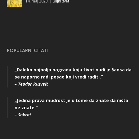
14. maj 2023.
|
Biljni svet
POPULARNI CITATI
„Daleko najbolja nagrada koju život nudi je šansa da
se naporno radi posao koji vredi raditi.“
– Teodor Ruzvelt
„Jedina prava mudrost je u tome da znate da ništa
ne znate.“
– Sokrat