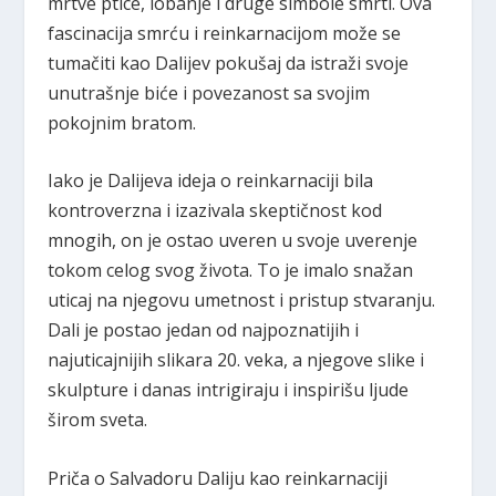
mrtve ptice, lobanje i druge simbole smrti. Ova
fascinacija smrću i reinkarnacijom može se
tumačiti kao Dalijev pokušaj da istraži svoje
unutrašnje biće i povezanost sa svojim
pokojnim bratom.
Iako je Dalijeva ideja o reinkarnaciji bila
kontroverzna i izazivala skeptičnost kod
mnogih, on je ostao uveren u svoje uverenje
tokom celog svog života. To je imalo snažan
uticaj na njegovu umetnost i pristup stvaranju.
Dali je postao jedan od najpoznatijih i
najuticajnijih slikara 20. veka, a njegove slike i
skulpture i danas intrigiraju i inspirišu ljude
širom sveta.
Priča o Salvadoru Daliju kao reinkarnaciji